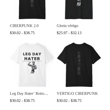
CIBERPUNK 2.0
Gloria vértigo
Rango
Rango
$
30.02
-
$
38.75
$
25.97
-
$
32.13
de
de
precios:
precios:
desde
desde
$30.02
$25.97
hasta
hasta
$38.75
$32.13
Leg Day Hater’ Retro
VERTIGO CIBERPUNK
Bodybuilder
Rango
Rango
$
30.02
-
$
38.75
$
30.02
-
$
38.75
de
de
precios:
precios: