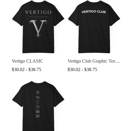
desde
desde
$30.02
$30.02
hasta
hasta
$38.75
$38.75
Vertigo CLASIC
Vertigo Club Graphic Tee
— Chest Logo
Rango
Rango
$
30.02
-
$
38.75
$
30.02
-
$
38.75
de
de
precios:
precios:
desde
desde
$30.02
$30.02
hasta
hasta
$38.75
$38.75