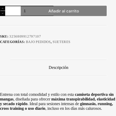
Camiseta
Añadir al carrito
Deportiva
Sin
Mangas
de
Secado
Rápido
SKU:
3256809912797107
para
CATEGORÍAS:
BAJO PEDIDOS
,
SUETERES
Hombre
cantidad
Descripción
Entrena con total comodidad y estilo con esta
camiseta deportiva sin
mangas
, diseñada para ofrecer
máxima transpirabilidad, elasticidad
y secado rápido
. Ideal para sesiones intensas de
gimnasio, running,
cross training o uso diario
, incluso en los días más calurosos.