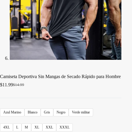
Camiseta Deportiva Sin Mangas de Secado Rápido para Hombre
$
11.99
$
14.99
El
El
precio
precio
original
actual
era:
es:
$14.99.
$11.99.
Azul Marino
Blanco
Gris
Negro
Verde militar
4XL
L
M
XL
XXL
XXXL