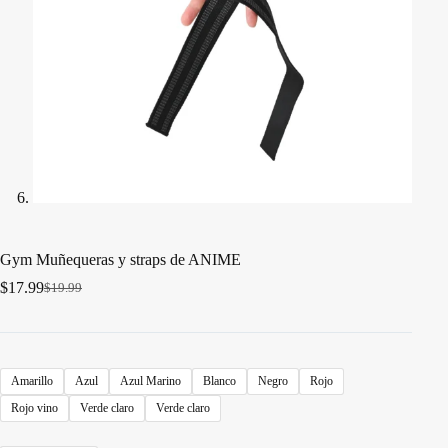
Gym Muñequeras y straps de ANIME
$
17.99
$
19.99
El
El
precio
precio
original
actual
era:
es:
$19.99.
$17.99.
Amarillo
Azul
Azul Marino
Blanco
Negro
Rojo
Rojo vino
Verde claro
Verde claro