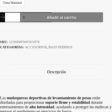
China Mainland
Gym
Añadir al carrito
Muñequeras
y
straps
de
ANIME
cantidad
SKU:
3256808560503978
CATEGORÍAS:
ACCESORIOS
,
BAJO PEDIDOS
Descripción
Las
muñequeras deportivas de levantamiento de pesas
están
diseñadas para proporcionar
soporte firme y estabilidad
durante
entrenamientos de
alta intensidad
, ayudando a proteger las muñecas y
mejorar el rendimiento en ejercicios de fuerza.