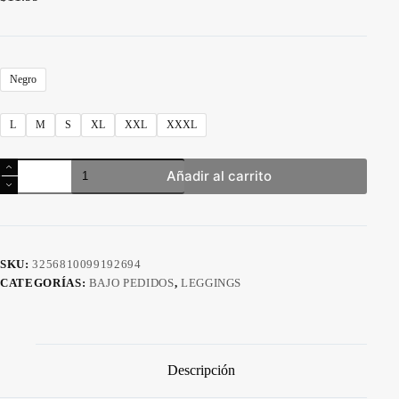
Negro
L
M
S
XL
XXL
XXXL
Leggings
Añadir al carrito
Deportivos
Térmicos
para
Hombre
–
Entrenamiento
SKU:
3256810099192694
y
CATEGORÍAS:
BAJO PEDIDOS
,
LEGGINGS
Running
cantidad
Descripción