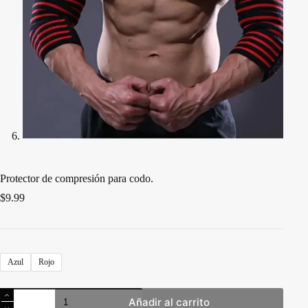
Protector de compresión para codo.
$
9.99
Azul
Rojo
Protector
Añadir al carrito
de