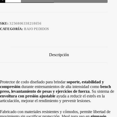
compresión
para
codo.
cantidad
SKU:
3256806338218656
CATEGORÍA:
BAJO PEDIDOS
Descripción
Protector de codo diseñado para brindar
soporte, estabilidad y
compresión
durante entrenamientos de alta intensidad como
bench
press, levantamiento de pesas y ejercicios de fuerza
. Su sistema de
envoltura con presión ajustable
ayuda a reducir el estrés en la
articulación, mejorar el rendimiento y prevenir lesiones.
Fabricado con materiales resistentes y cómodos, permite libertad de
movimiento sin sacrificar protección. Ideal para uso en
gimnasio,