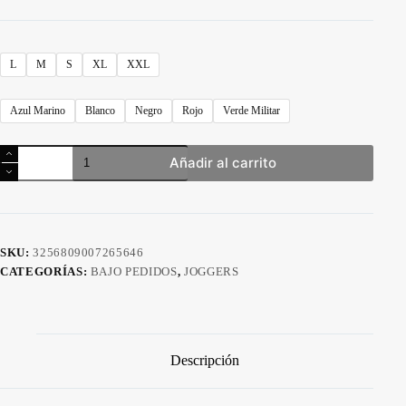
precio
precio
original
actual
era:
es:
$32.50.
$19.99.
L
M
S
XL
XXL
Azul Marino
Blanco
Negro
Rojo
Verde Militar
Joggers
Añadir al carrito
casuales
YoungLA
cantidad
SKU:
3256809007265646
CATEGORÍAS:
BAJO PEDIDOS
,
JOGGERS
Descripción