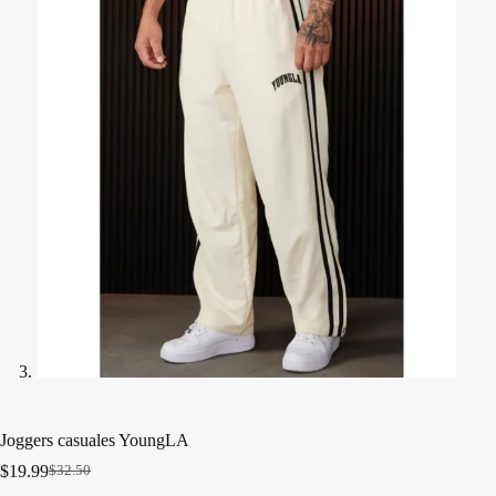
Joggers casuales YoungLA
$
19.99
$
32.50
El
El