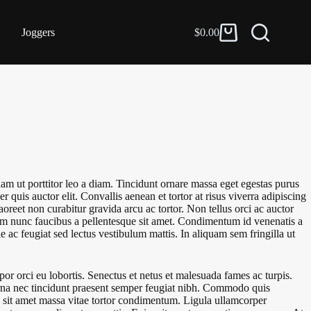
Joggers
$
0.00
Carro
de
compra
am ut porttitor leo a diam. Tincidunt ornare massa eget egestas purus
 quis auctor elit. Convallis aenean et tortor at risus viverra adipiscing
oreet non curabitur gravida arcu ac tortor. Non tellus orci ac auctor
im nunc faucibus a pellentesque sit amet. Condimentum id venenatis a
 ac feugiat sed lectus vestibulum mattis. In aliquam sem fringilla ut
or orci eu lobortis. Senectus et netus et malesuada fames ac turpis.
urna nec tincidunt praesent semper feugiat nibh. Commodo quis
 sit amet massa vitae tortor condimentum. Ligula ullamcorper