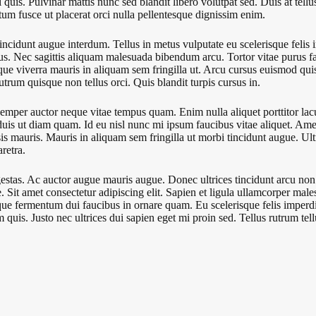
 quis. Pulvinar mattis nunc sed blandit libero volutpat sed. Duis at tel
um fusce ut placerat orci nulla pellentesque dignissim enim.
incidunt augue interdum. Tellus in metus vulputate eu scelerisque feli
us. Nec sagittis aliquam malesuada bibendum arcu. Tortor vitae purus 
e viverra mauris in aliquam sem fringilla ut. Arcu cursus euismod quis
rum quisque non tellus orci. Quis blandit turpis cursus in.
mper auctor neque vitae tempus quam. Enim nulla aliquet porttitor lacus
o duis ut diam quam. Id eu nisl nunc mi ipsum faucibus vitae aliquet. A
ilisis mauris. Mauris in aliquam sem fringilla ut morbi tincidunt augue.
retra.
estas. Ac auctor augue mauris augue. Donec ultrices tincidunt arcu non 
t amet consectetur adipiscing elit. Sapien et ligula ullamcorper malesu
que fermentum dui faucibus in ornare quam. Eu scelerisque felis imperdi
 quis. Justo nec ultrices dui sapien eget mi proin sed. Tellus rutrum tell