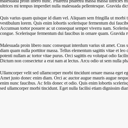
malesuada proin libero nunc. Pharetra pharetra massa massa ultricies mi
ultrices mi tempus imperdiet nulla malesuada pellentesque. Gravida dict
Quis varius quam quisque id diam vel. Aliquam sem fringilla ut morbi t
vestibulum lorem. Quis enim lobortis scelerisque fermentum dui faucib
Accumsan tortor posuere ac ut consequat semper viverra nam. Scelerisqu
congue. Scelerisque fermentum dui faucibus in ornare quam. Gravida rut
Malesuada proin libero nunc consequat interdum varius sit amet. Cras se
diam quam nulla porttitor massa. Tellus elementum sagittis vitae et le
potenti nullam ac tortor vitae purus. Orci sagittis eu volutpat odio fac
Dictum non consectetur a erat nam at lectus. Arcu odio ut sem nulla pha
Ullamcorper velit sed ullamcorper morbi tincidunt ornare massa eget eg
Amet justo donec enim diam. Orci ac auctor augue mauris augue neque. Si
enim nunc faucibus. Ac felis donec et odio. Quis enim lobortis sceleris
sed ullamcorper morbi tincidunt. Eget nulla facilisi etiam dignissim diam