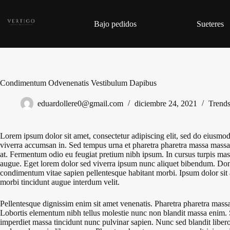
Saltar
al
contenido
Bajo pedidos
Sueteres
Condimentum Odvenenatis Vestibulum Dapibus
eduardollere0@gmail.com
diciembre 24, 2021
Trend
Lorem ipsum dolor sit amet, consectetur adipiscing elit, sed do eiusmod
viverra accumsan in. Sed tempus urna et pharetra pharetra massa massa ult
at. Fermentum odio eu feugiat pretium nibh ipsum. In cursus turpis massa 
augue. Eget lorem dolor sed viverra ipsum nunc aliquet bibendum. Done
condimentum vitae sapien pellentesque habitant morbi. Ipsum dolor sit am
morbi tincidunt augue interdum velit.
Pellentesque dignissim enim sit amet venenatis. Pharetra pharetra massa 
Lobortis elementum nibh tellus molestie nunc non blandit massa enim. 
imperdiet massa tincidunt nunc pulvinar sapien. Nunc sed blandit liber