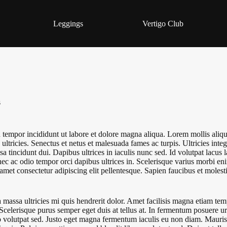
Leggings
Vertigo Club
s
 tempor incididunt ut labore et dolore magna aliqua. Lorem mollis aliqu
ricies. Senectus et netus et malesuada fames ac turpis. Ultricies integer
tincidunt dui. Dapibus ultrices in iaculis nunc sed. Id volutpat lacus la
c ac odio tempor orci dapibus ultrices in. Scelerisque varius morbi en
et consectetur adipiscing elit pellentesque. Sapien faucibus et molestie
massa ultricies mi quis hendrerit dolor. Amet facilisis magna etiam temp
Scelerisque purus semper eget duis at tellus at. In fermentum posuere 
o volutpat sed. Justo eget magna fermentum iaculis eu non diam. Mauris