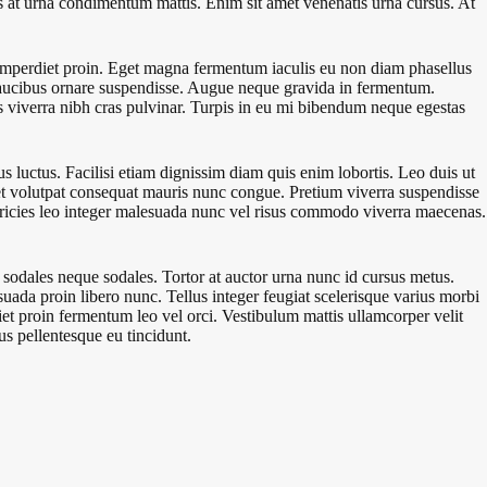
lus at urna condimentum mattis. Enim sit amet venenatis urna cursus. At
s imperdiet proin. Eget magna fermentum iaculis eu non diam phasellus
faucibus ornare suspendisse. Augue neque gravida in fermentum.
 viverra nibh cras pulvinar. Turpis in eu mi bibendum neque egestas
 luctus. Facilisi etiam dignissim diam quis enim lobortis. Leo duis ut
met volutpat consequat mauris nunc congue. Pretium viverra suspendisse
 Ultricies leo integer malesuada nunc vel risus commodo viverra maecenas.
sodales neque sodales. Tortor at auctor urna nunc id cursus metus.
ada proin libero nunc. Tellus integer feugiat scelerisque varius morbi
et proin fermentum leo vel orci. Vestibulum mattis ullamcorper velit
us pellentesque eu tincidunt.