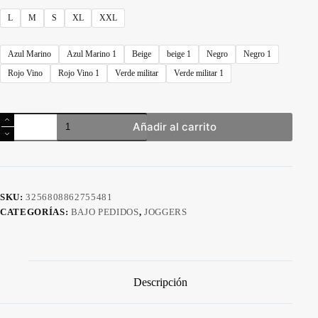
L
M
S
XL
XXL
Azul Marino
Azul Marino 1
Beige
beige 1
Negro
Negro 1
Rojo Vino
Rojo Vino 1
Verde militar
Verde militar 1
Pantalón
Añadir al carrito
Jogger
Deportivo
Casual
para
Hombre
–
SKU:
3256808862755481
YoungLA
CATEGORÍAS:
BAJO PEDIDOS
,
JOGGERS
cantidad
Descripción