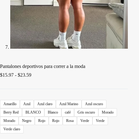
Pantalones deportivos para correr a la moda
Rango
$
15.97
-
$
23.59
de
precios:
desde
$15.97
hasta
Amarillo
Azul
Azul claro
Azul Marino
Azul oscuro
$23.59
Berry Red
BLANCO
Blanco
café
Gris oscuro
Morado
Morado
Negro
Rojo
Rojo
Rosa
Verde
Verde
Verde claro