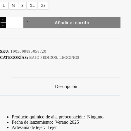
L
M
S
XL
XS
Pantalones
Añadir al carrito
deportivos
para
correr
a
la
moda
SKU:
1005008895058720
cantidad
CATEGORÍAS:
BAJO PEDIDOS
,
LEGGINGS
Descripción
Producto químico de alta preocupación:
Ninguno
Fecha de lanzamiento:
Verano 2025
Artesanía de tejer:
Tejer