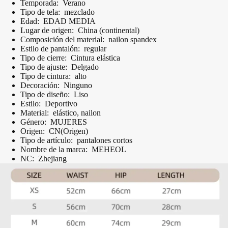
Temporada:
Verano
Tipo de tela:
mezclado
Edad:
EDAD MEDIA
Lugar de origen:
China (continental)
Composición del material:
nailon spandex
Estilo de pantalón:
regular
Tipo de cierre:
Cintura elástica
Tipo de ajuste:
Delgado
Tipo de cintura:
alto
Decoración:
Ninguno
Tipo de diseño:
Liso
Estilo:
Deportivo
Material:
elástico, nailon
Género:
MUJERES
Origen:
CN(Origen)
Tipo de artículo:
pantalones cortos
Nombre de la marca:
MEHEOL
NC:
Zhejiang