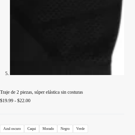
Traje de 2 piezas, súper elástica sin costuras
Rango
$
19.99
-
$
22.00
de
precios:
desde
$19.99
hasta
Azul oscuro
Caqui
Morado
Negro
Verde
$22.00