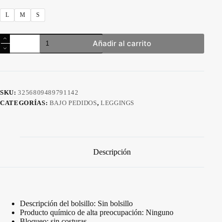
L
M
S
Traje
Añadir al carrito
de
2
piezas,
súper
elástica
sin
SKU:
3256809489791142
costuras
CATEGORÍAS:
BAJO PEDIDOS
,
LEGGINGS
cantidad
Descripción
Descripción del bolsillo:
Sin bolsillo
Producto químico de alta preocupación:
Ninguno
Bloqueo:
sin costuras