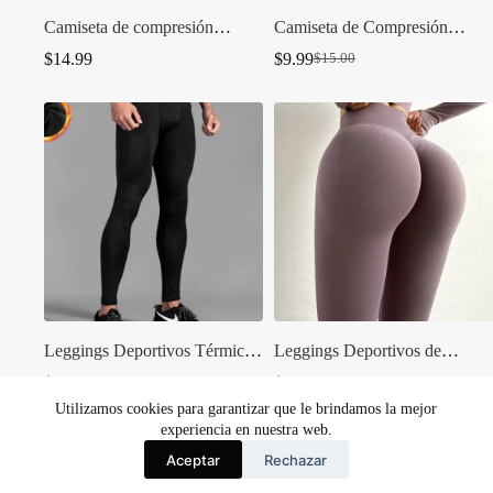
Camiseta de compresión
Camiseta de Compresión
Gymshark 2
Berserker
$
14.99
$
9.99
$
15.00
El
El
precio
precio
original
actual
era:
es:
$15.00.
$9.99.
Leggings Deportivos Térmicos
Leggings Deportivos de
para Hombre – Entrenamiento
Cintura Alta para Mujer –
$
11.99
$
11.99
y Running
Seamless Push Up
Utilizamos cookies para garantizar que le brindamos la mejor
experiencia en nuestra web.
Aceptar
Rechazar
Español