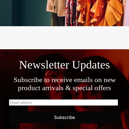
Newsletter Updates
Subscribe to receive emails on new
product arrivals & special offers
E
m
a
i
Subscribe
l
*