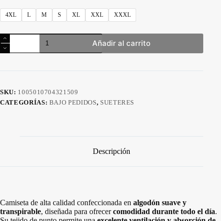
4XL
L
M
S
XL
XXL
XXXL
All
Añadir al carrito
We
Need
Is
Money
UNISEX
cantidad
SKU:
1005010704321509
CATEGORÍAS:
BAJO PEDIDOS
,
SUETERES
Descripción
Camiseta de alta calidad confeccionada en
algodón suave y
transpirable
, diseñada para ofrecer
comodidad durante todo el día
.
Su tejido de punto permite una
excelente ventilación y absorción de