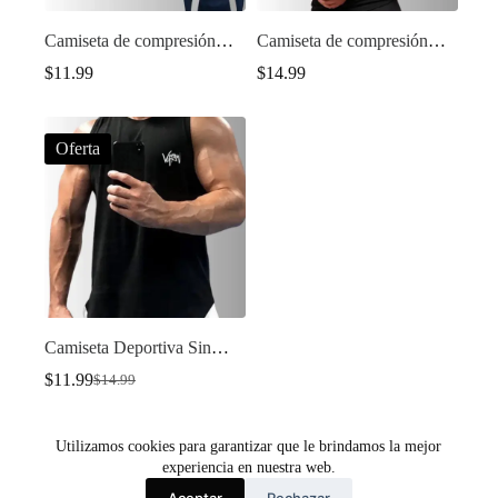
Camiseta de compresión
Camiseta de compresión
Gymshark
Gymshark 2
$
11.99
$
14.99
Oferta
Camiseta Deportiva Sin
Mangas de Secado Rápido
$
11.99
$
14.99
El
El
para Hombre
precio
precio
original
actual
Utilizamos cookies para garantizar que le brindamos la mejor
era:
es:
SIGUIENTE
$14.99.
$11.99.
experiencia en nuestra web.
Aceptar
Rechazar