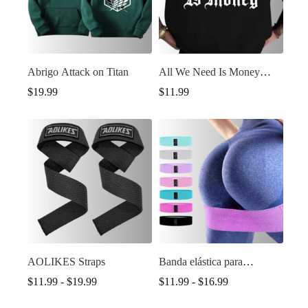
Abrigo Attack on Titan
All We Need Is Money
UNISEX
$
19.99
$
11.99
AOLIKES Straps
Banda elástica para
ejercicios de glúteos y
Rango
Rango
$
11.99
-
$
19.99
$
11.99
-
$
16.99
muslos, ideal para
de
de
sentadillas y estiramientos.
precios:
precios: