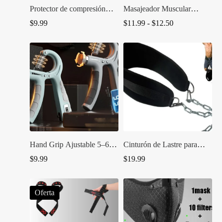
Protector de compresión
Masajeador Muscular
para codo.
Abdominal ABS –
Rango
$
9.99
$
11.99
-
$
12.50
Estimulador Fitness
de
Recargable
precios:
desde
$11.99
hasta
$12.50
Hand Grip Ajustable 5–60
Cinturón de Lastre para
kg
Dominadas y Fondos
$
9.99
$
19.99
Oferta