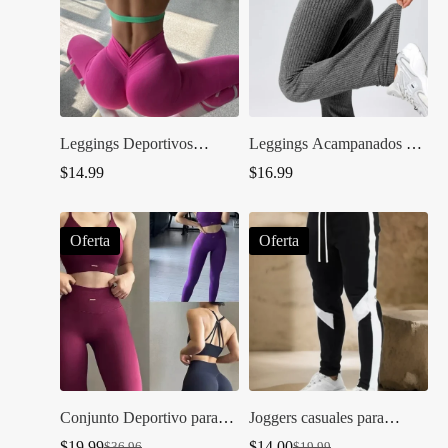
Leggings Deportivos
Leggings Acampanados de
SculptFit™
Cintura Alta FitFlex™
$
14.99
$
16.99
Oferta
Oferta
Conjunto Deportivo para
Joggers casuales para
Mujer
hombre
$
19.99
$
14.00
$
36.96
$
19.99