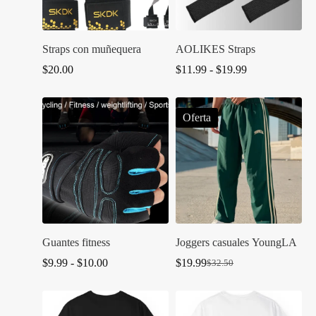
Straps con muñequera
AOLIKES Straps
Rango
$
20.00
$
11.99
-
$
19.99
de
precios:
desde
Oferta
$11.99
hasta
$19.99
Guantes fitness
Joggers casuales YoungLA
Rango
$
9.99
-
$
10.00
$
19.99
$
32.50
El
El
de
precio
precio
precios:
original
actual
desde
era:
es:
$9.99