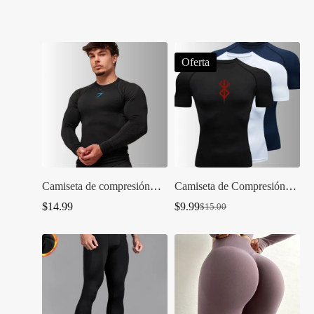
Oferta
Camiseta de compresión
Camiseta de Compresión
Gymshark 2
Berserker
$
14.99
$
9.99
$
15.00
El
El
precio
precio
original
actual
era:
es:
$15.00.
$9.99.