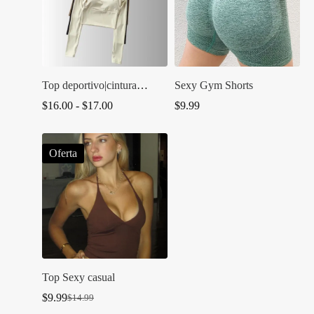
Top deportivo|cintura
Sexy Gym Shorts
pequeña para gimnasio
Rango
$
16.00
-
$
17.00
$
9.99
de
precios:
desde
Oferta
$16.00
hasta
$17.00
Top Sexy casual
$
9.99
$
14.99
El
El