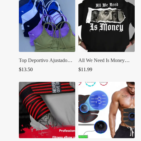
Top Deportivo Ajustado
All We Need Is Money
para Mujer
UNISEX
$
13.50
$
11.99