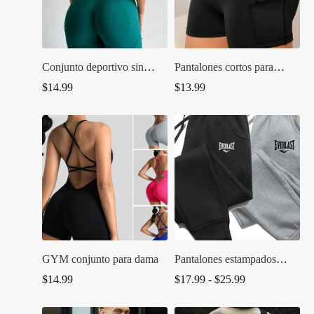
Conjunto deportivo sin
Pantalones cortos para
mangas para gimnasio y
gimnasio con bolsillo
$
14.99
$
13.99
Fitness, 2 uds.
cruzado en la cintura
GYM conjunto para dama
Pantalones estampados
EVERLAST.
Rango
$
14.99
$
17.99
-
$
25.99
de
precios: