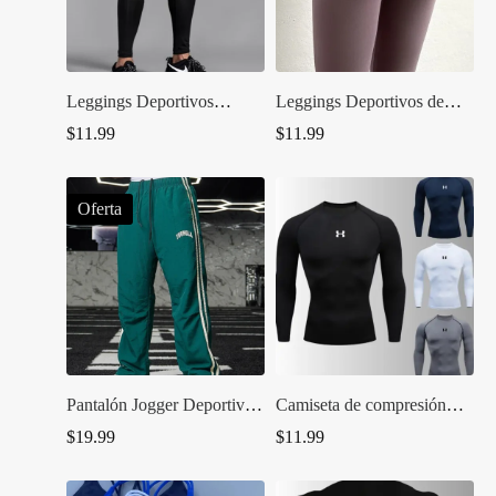
Leggings Deportivos
Leggings Deportivos de
Térmicos para Hombre –
Cintura Alta para Mujer –
$
11.99
$
11.99
Entrenamiento y Running
Seamless Push Up
Oferta
Pantalón Jogger Deportivo
Camiseta de compresión
Casual para Hombre –
Deportiva UA
$
19.99
$
11.99
YoungLA