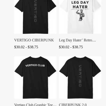
$32.50.
$19.99.
hasta
$10.00
VERTIGO CIBERPUNK
Leg Day Hater’ Retro
Bodybuilder
Rango
Rango
$
30.02
-
$
38.75
$
30.02
-
$
38.75
de
de
precios:
precios:
desde
desde
$30.02
$30.02
hasta
hasta
$38.75
$38.75
Vertigo Club Graphic Tee
CIBERPUNK 2.0