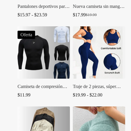
Pantalones deportivos para
Nueva camiseta sin mangas
correr a la moda
YoungLA
Rango
$
15.97
-
$
23.59
$
17.99
$
19.99
El
El
de
precio
precio
precios:
original
actual
desde
era:
es:
Oferta
$15.97
$19.99.
$17.99.
hasta
$23.59
Camiseta de compresión
Traje de 2 piezas, súper
Gymshark
elástica sin costuras
Rango
$
11.99
$
19.99
-
$
22.00
de
precios:
desde
$19.99
hasta
$22.00