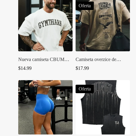
desde
Oferta
$17.99
hasta
$25.99
Nueva camiseta CBUM
Camiseta overzice de
6PEAT
entrenamiento marca
$
14.99
$
17.99
YoungLA
Oferta