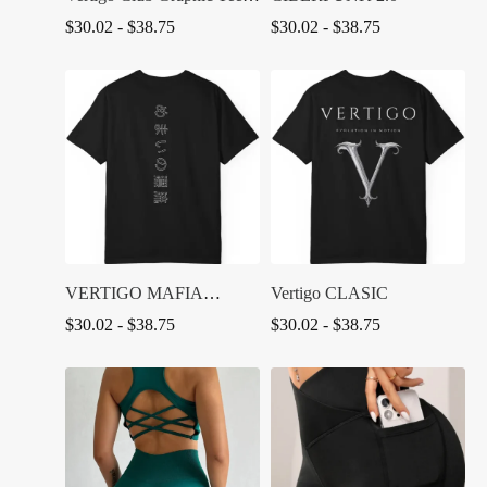
— Chest Logo
Rango
Rango
$
30.02
-
$
38.75
$
30.02
-
$
38.75
de
de
precios:
precios:
desde
desde
$30.02
$30.02
hasta
hasta
$38.75
$38.75
VERTIGO MAFIA
Vertigo CLASIC
JAPONESA
Rango
Rango
$
30.02
-
$
38.75
$
30.02
-
$
38.75
de
de
precios:
precios:
desde
desde
$30.02
$30.02
hasta
hasta
$38.75
$38.75