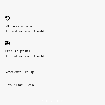
precio
precio
original
actual
era:
es:
$14.99.
$9.99.
60 days return
Ultrices dolor massa dui curabitur.
Free shipping
Ultrices dolor massa dui curabitur.
Newsletter Sign Up
SUBSCRIBE